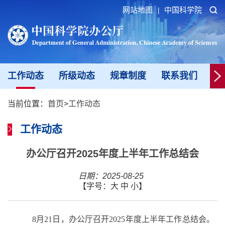
网站地图
中国科学院
|
工作动态
所级动态
规章制度
联系我们
新
当前位置：
首页
>
工作动态
工作动态
办公厅召开2025年度上半年工作总结会
日期：2025-08-25
【字号：
大
中
小
】
8
月
2
1
日，办公厅召开
202
5
年度上半年工作总结会。