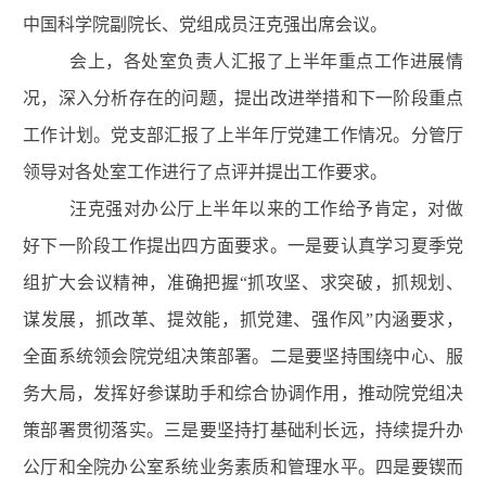
中国科学院副院长、党组成员汪克强出席会议。
会上，各处室负责人汇报了上半年重点工作进展情
况，
深入
分析存在的问题，提出改进举措和下
一阶段
重点
工作
计划
。
党支部汇报了上半年厅党建工作情况。
分管厅
领导对各处室工作进行了点评并提出工作要求。
汪克强对办公厅上半年以来的工作给予肯定
，
对做
好下一阶段工作提出
四
方面要求。
一是要
认真学习夏季党
组扩大会议精神，准确把握“
抓攻坚、求突破，抓规划、
谋发展，抓改革、提效能，抓党建、强作风
”内涵要求，
全面系统领会院党组决策部署。
二是要坚持围绕中心、服
务大局，
发挥好参谋助手和综合协调作用，推动院党组决
策部署贯彻落实。三
是要
坚持打基础利长远，持续提升办
公厅和全院办公室系统业务素质和管理水平。四是要锲而