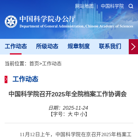
网站地图
中国科学院
|
工作动态
所级动态
规章制度
联系我们
新
当前位置：
首页
>
工作动态
工作动态
中国科学院召开2025年全院档案工作协调会
日期：2025-11-24
【字号：
大
中
小
】
11
月
12
日
上午
，中国科学院
在京
召开
202
5
年档案工