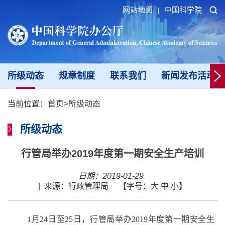
网站地图
中国科学院
|
所级动态
规章制度
联系我们
新闻发布活动填
当前位置：
首页
>
所级动态
所级动态
行管局举办2019年度第一期安全生产培训
日期：2019-01-29
|
来源：行政管理局
【字号：
大
中
小
】
1
月
24
日至
25
日，行管局举办
2019
年度第一期安全生