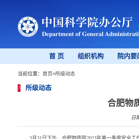
首 页
组织机构
院内要
当前位置：
首页
>
所级动态
所级动态
合肥物
日期
3
月
31
日下午，合肥物质院
2023
年第一季度安全工