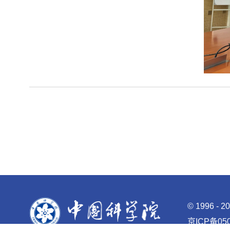
©
1996 -
2
京ICP备050