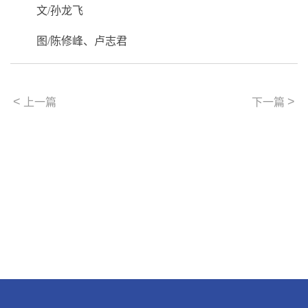
文/孙龙飞
图
/
陈修峰、卢志君
<
>
上一篇
下一篇