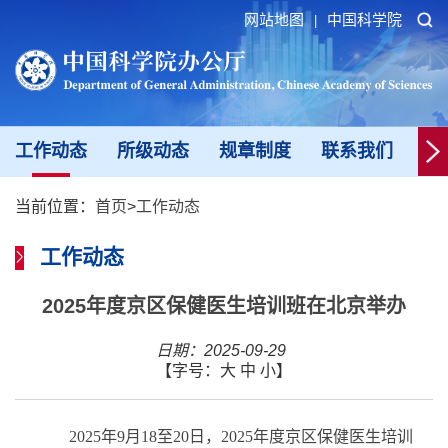
网站地图
中国科学院
|
工作动态
所级动态
规章制度
联系我们
新
当前位置：
首页
>
工作动态
工作动态
2025年度京区保健医生培训班在北京举办
日期：2025-09-29
【字号：
大
中
小
】
2025
年
9
月
18
至
20
日，
2025
年度京区保健医生培训