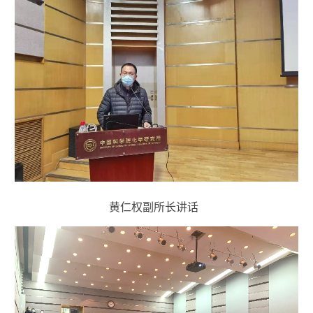
黄仁权副所长讲话