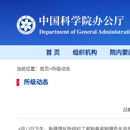
首 页
组织机构
院内要
当前位置：
首页
>
所级动态
所级动态
日期
4
月
13
日下午，新疆理化所组织了易制毒易制爆危化品