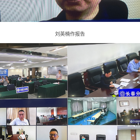
刘英楠作报告